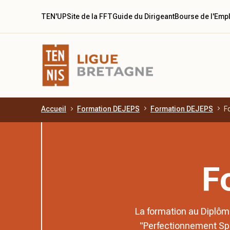
TEN'UP
Site de la FFT
Guide du Dirigeant
Bourse de l'Emp
Accueil
Formation DEJEPS
Formation DEJEPS
F
Aller au contenu principal
F
La formation au Diplôme
"Perfectionnement Spo