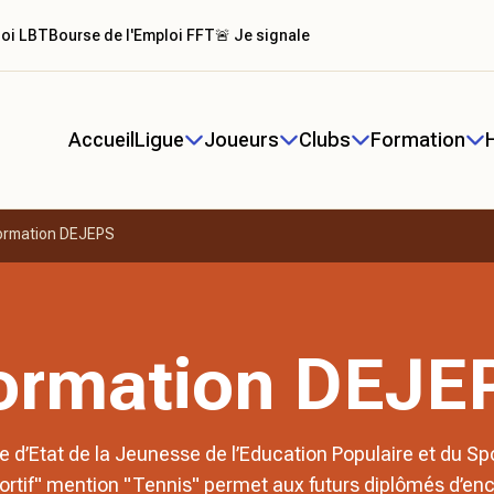
loi LBT
Bourse de l'Emploi FFT
🚨 Je signale
Accueil
Ligue
Joueurs
Clubs
Formation
ormation DEJEPS
ormation DEJE
 d’Etat de la Jeunesse de l’Education Populaire et du Sp
rtif" mention "Tennis" permet aux futurs diplômés d’enca