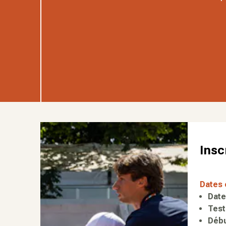
Insc
Dates 
Date 
Test
Débu