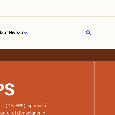
Haut Niveau
PS
ort (DEJEPS), spécialité
drer et d’enseigner le