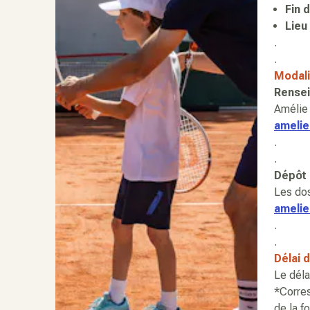
Fin d
Lieu 
.
.
Modali
Rensei
Amélie
amelie
.
.
Dépôt 
Les dos
amelie
.
.
Délai 
Le déla
*Corres
de la f