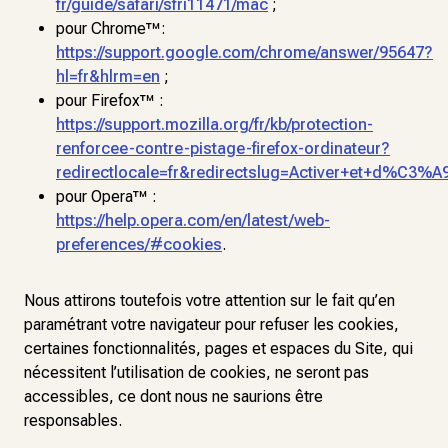
fr/guide/safari/sfri11471/mac
;
pour Chrome™:
https://support.google.com/chrome/answer/95647?
hl=fr&hlrm=en
;
pour Firefox™ :
https://support.mozilla.org/fr/kb/protection-
renforcee-contre-pistage-firefox-ordinateur?
redirectlocale=fr&redirectslug=Activer+et+d%C3%A
pour Opera™ :
https://help.opera.com/en/latest/web-
preferences/#cookies
.
Nous attirons toutefois votre attention sur le fait qu’en
paramétrant votre navigateur pour refuser les cookies,
certaines fonctionnalités, pages et espaces du Site, qui
nécessitent l’utilisation de cookies, ne seront pas
accessibles, ce dont nous ne saurions être
responsables.