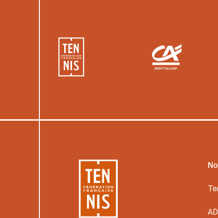
No
Te
A