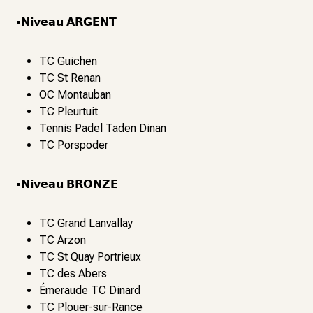
▪️𝗡𝗶𝘃𝗲𝗮𝘂 𝗔𝗥𝗚𝗘𝗡𝗧
TC Guichen
TC St Renan
OC Montauban
TC Pleurtuit
Tennis Padel Taden Dinan
TC Porspoder
▪️𝗡𝗶𝘃𝗲𝗮𝘂 𝗕𝗥𝗢𝗡𝗭𝗘
TC Grand Lanvallay
TC Arzon
TC St Quay Portrieux
TC des Abers
Émeraude TC Dinard
TC Plouer-sur-Rance