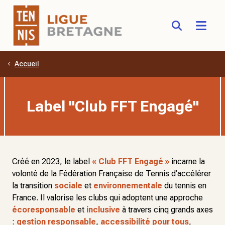
Accueil
Aller au contenu principal
Label "Club FFT Engagé"
Créé en 2023, le label
« Club FFT Engagé »
incarne la
volonté de la Fédération Française de Tennis d’accélérer
la transition
sociale
et
environnementale
du tennis en
France. Il valorise les clubs qui adoptent une approche
écoresponsable
et
inclusive
à travers cinq grands axes
:
gestion responsable
,
accessibilité pour tous
,